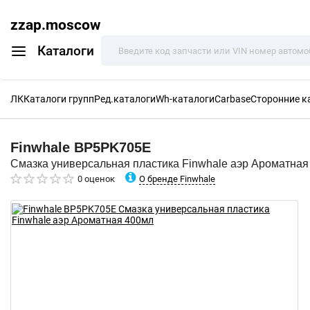
zzap.moscow
Каталоги
ЛК
Каталоги групп
Ред.каталоги
Wh-каталоги
Carbase
Сторонние к
Finwhale
BP5PK705E
Смазка универсальная пластика Finwhale аэр Ароматная
О бренде Finwhale
0 оценок