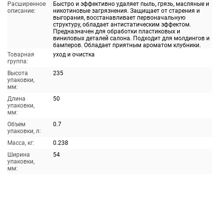
Расширенное
Быстро и эффективно удаляет пыль, грязь, масляные и
описание:
никотиновые загрязнения. Защищает от старения и
выгорания, восстанавливает первоначальную
структуру, обладает антистатическим эффектом.
Предназначен для обработки пластиковых и
виниловых деталей салона. Подходит для молдингов и
бамперов. Обладает приятным ароматом клубники.
Товарная
уход и очистка
группа:
Высота
235
упаковки,
мм:
Длина
50
упаковки,
мм:
Объем
0.7
упаковки, л:
Масса, кг:
0.238
Ширина
54
упаковки,
мм: