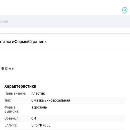
аталоги
Формы
Страницы
 400мл
Характеристики
Применение:
пластик
Тип:
Смазка универсальная
Форма
аэрозоль
выпуска:
Объём, л:
0.4
EAN-13:
BP5PK705E