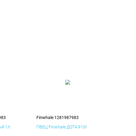
983
Finwhale 1281987983
й 1л.
ПВЕЦ Finwhale ДОТ4 910г