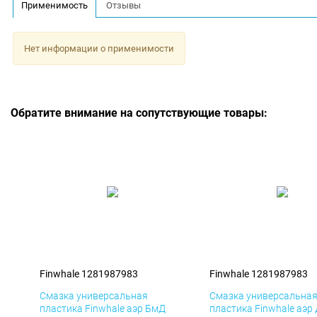
Применимость
Отзывы
Нет информации о применимости
Обратите внимание на сопутствующие товары:
Finwhale 1281987983
Finwhale 1281987983
Смазка универсальная
Смазка универсальна
пластика Finwhale аэр БмД
пластика Finwhale аэр