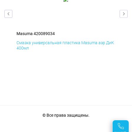
Masuma 420089034
Ma
БмД
Смазка универсальная пластика Masuma аэр ДиК
Сма
400мл
40
© Все права защищены.