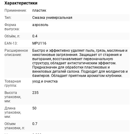
Характеристики
Применение:
пластик
Тип:
Смазка универсальная
Форма
аэрозоль
выпуска:
Объём, л:
0.4
EAN-13:
MPU116
Расширенное
Быстро и эффективно удаляет пыль, грязь, масляные и
описание:
никотиновые загрязнения. Защищает от старения и
выгорания, восстанавливает первоначальную
структуру, обладает антистатическим эффектом.
Предназначен для обработки пластиковых и
виниловых деталей салона. Подходит для молдингов и
бамперов. Обладает приятным ароматом клубники.
Товарная
уход и очистка
группа:
Высота
235
упаковки,
мм:
Длина
50
упаковки,
мм:
Объем
0.7
упаковки, л: