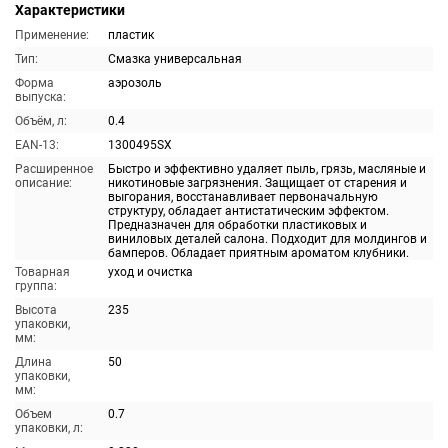
Характеристики
Применение:
пластик
Тип:
Смазка универсальная
Форма
аэрозоль
выпуска:
Объём, л:
0.4
EAN-13:
1300495SX
Расширенное
Быстро и эффективно удаляет пыль, грязь, масляные и
описание:
никотиновые загрязнения. Защищает от старения и
выгорания, восстанавливает первоначальную
структуру, обладает антистатическим эффектом.
Предназначен для обработки пластиковых и
виниловых деталей салона. Подходит для молдингов и
бамперов. Обладает приятным ароматом клубники.
Товарная
уход и очистка
группа:
Высота
235
упаковки,
мм:
Длина
50
упаковки,
мм:
Объем
0.7
упаковки, л: