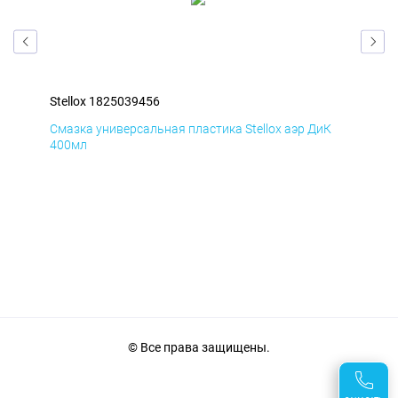
Stellox 1825039456
Ste
Д
Смазка универсальная пластика Stellox аэр ДиК
Сма
400мл
40
© Все права защищены.