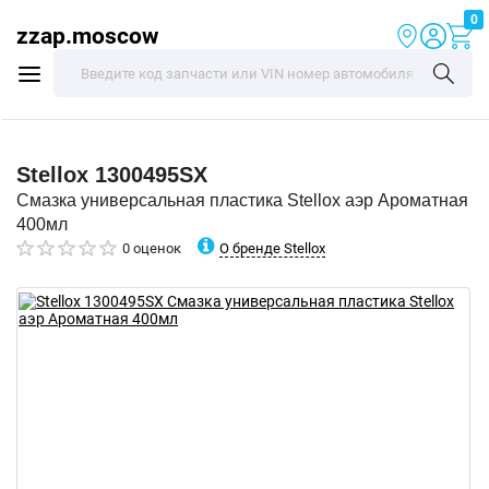
0
zzap.moscow
Stellox
1300495SX
Смазка универсальная пластика Stellox аэр Ароматная
400мл
О бренде Stellox
0 оценок