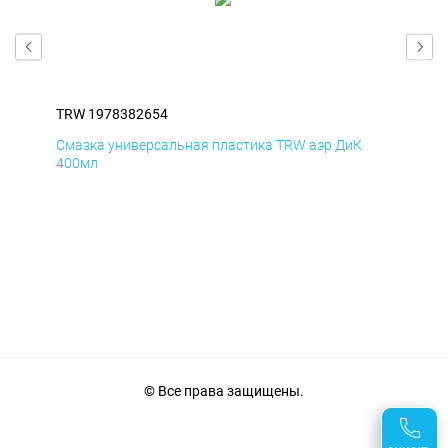
TRW 1978382654
TRW
Смазка универсальная пластика TRW аэр ДиК
Сма
400мл
40
© Все права защищены.