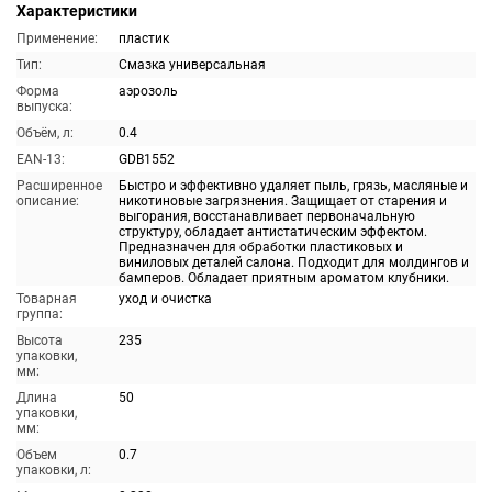
Характеристики
Применение:
пластик
Тип:
Смазка универсальная
Форма
аэрозоль
выпуска:
Объём, л:
0.4
EAN-13:
GDB1552
Расширенное
Быстро и эффективно удаляет пыль, грязь, масляные и
описание:
никотиновые загрязнения. Защищает от старения и
выгорания, восстанавливает первоначальную
структуру, обладает антистатическим эффектом.
Предназначен для обработки пластиковых и
виниловых деталей салона. Подходит для молдингов и
бамперов. Обладает приятным ароматом клубники.
Товарная
уход и очистка
группа:
Высота
235
упаковки,
мм:
Длина
50
упаковки,
мм:
Объем
0.7
упаковки, л: