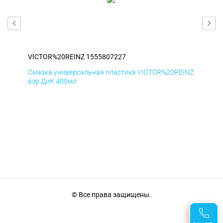
VICTOR%20REINZ 1555807227
VIC
INZ
Смазка универсальная пластика VICTOR%20REINZ
Сма
аэр ДиК 400мл
аэр
© Все права защищены.