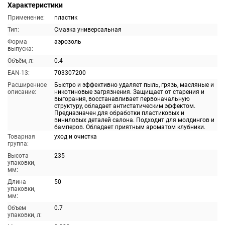
Характеристики
Применение:
пластик
Тип:
Смазка универсальная
Форма
аэрозоль
выпуска:
Объём, л:
0.4
EAN-13:
703307200
Расширенное
Быстро и эффективно удаляет пыль, грязь, масляные и
описание:
никотиновые загрязнения. Защищает от старения и
выгорания, восстанавливает первоначальную
структуру, обладает антистатическим эффектом.
Предназначен для обработки пластиковых и
виниловых деталей салона. Подходит для молдингов и
бамперов. Обладает приятным ароматом клубники.
Товарная
уход и очистка
группа:
Высота
235
упаковки,
мм:
Длина
50
упаковки,
мм:
Объем
0.7
упаковки, л: