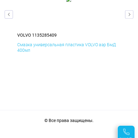
VOLVO 1135285409
VOL
Смазка универсальная пластика VOLVO аэр БмД
Сма
400мл
40
© Все права защищены.