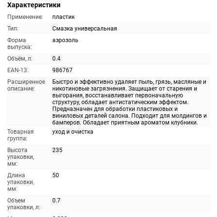
Характеристики
Применение:
пластик
Тип:
Смазка универсальная
Форма
аэрозоль
выпуска:
Объём, л:
0.4
EAN-13:
986767
Расширенное
Быстро и эффективно удаляет пыль, грязь, масляные и
описание:
никотиновые загрязнения. Защищает от старения и
выгорания, восстанавливает первоначальную
структуру, обладает антистатическим эффектом.
Предназначен для обработки пластиковых и
виниловых деталей салона. Подходит для молдингов и
бамперов. Обладает приятным ароматом клубники.
Товарная
уход и очистка
группа:
Высота
235
упаковки,
мм:
Длина
50
упаковки,
мм:
Объем
0.7
упаковки, л: